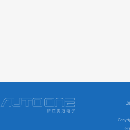
Copyr
公