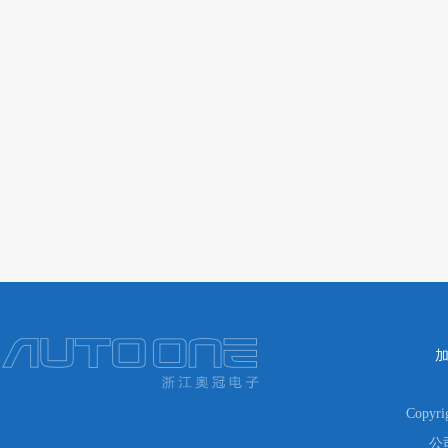
Copyr
公