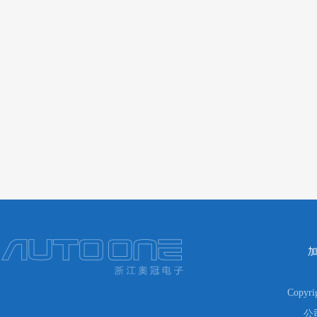
Copyr
公