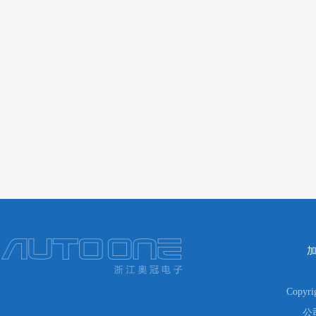
Copyr
公