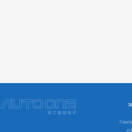
Copyr
公