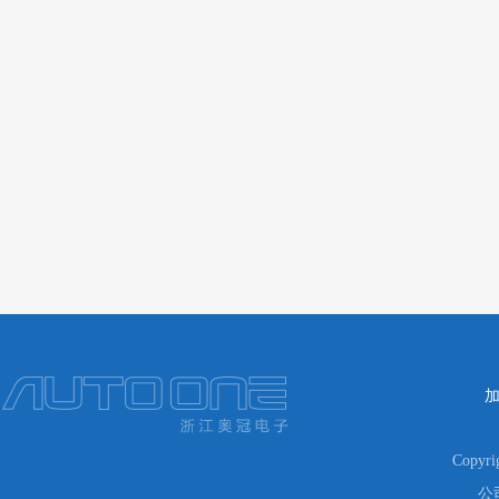
Copyr
公