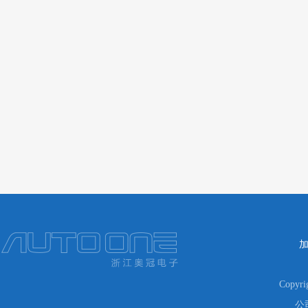
Copyr
公