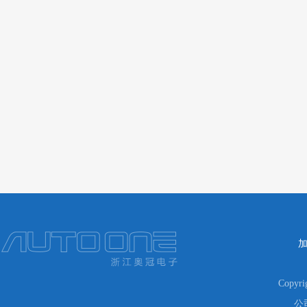
Copyr
公